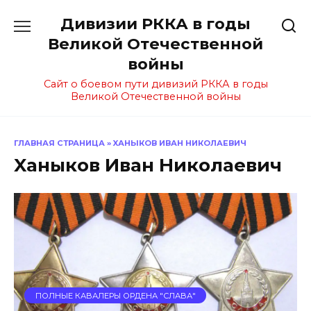
Перейти
Дивизии РККА в годы
к
содержанию
Великой Отечественной
войны
Сайт о боевом пути дивизий РККА в годы
Великой Отечественной войны
ГЛАВНАЯ СТРАНИЦА
»
XАНЫКОВ ИВАН НИКОЛАЕВИЧ
Xаныков Иван Николаевич
ПОЛНЫЕ КАВАЛЕРЫ ОРДЕНА "СЛАВА"