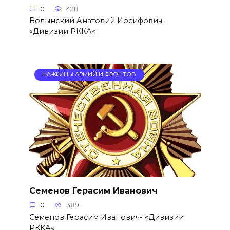
0
428
Волынский Анатолий Иосифович-
«Дивизии РККА«
НАЧФИНЫ АРМИЙ И ФРОНТОВ
Семенов Герасим Иванович
0
389
Семенов Герасим Иванович- «Дивизии
РККА«