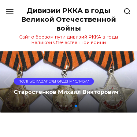
Перейти
Дивизии РККА в годы
к
содержанию
Великой Отечественной
войны
Сайт о боевом пути дивизий РККА в годы
Великой Отечественной войны
ПОЛНЫЕ КАВАЛЕРЫ ОРДЕНА "СЛАВА"
Старостенков Михаил Викторович