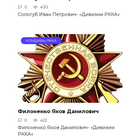
0
430
Сологуб Иван Петрович- «Дивизии РККА«
КОМДИВЫ РККА
Филоненко Яков Данилович
0
422
Филоненко Яков Данилович- «Дивизии
РККА«