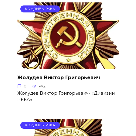
КОМДИВЫ РККА
Жолудев Виктор Григорьевич
0
472
Жолудев Виктор Григорьевич- «Дивизии
РККА«
КОМДИВЫ РККА