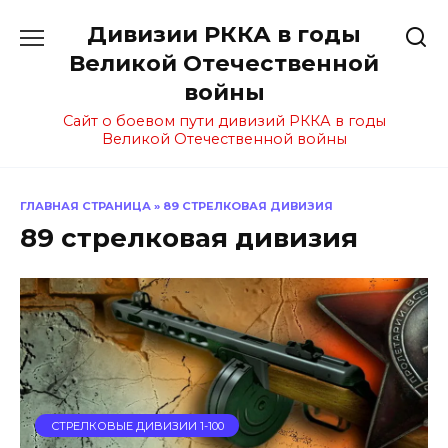
Перейти
Дивизии РККА в годы
к
содержанию
Великой Отечественной
войны
Сайт о боевом пути дивизий РККА в годы
Великой Отечественной войны
ГЛАВНАЯ СТРАНИЦА
»
89 СТРЕЛКОВАЯ ДИВИЗИЯ
89 стрелковая дивизия
СТРЕЛКОВЫЕ ДИВИЗИИ 1-100