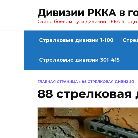
Перейти
Дивизии РККА в г
к
содержанию
Сайт о боевом пути дивизий РККА в год
Стрелковые дивизии 1-100
Стре
Стрелковые дивизии 301-415
ГЛАВНАЯ СТРАНИЦА
»
88 СТРЕЛКОВАЯ ДИВИЗИЯ
88 стрелковая