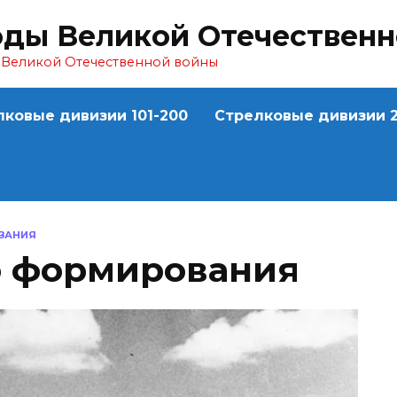
оды Великой Отечествен
ы Великой Отечественной войны
лковые дивизии 101-200
Стрелковые дивизии 2
ОВАНИЯ
го формирования