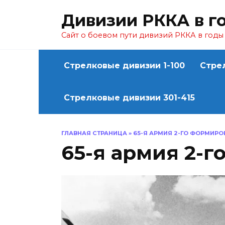
Перейти
Дивизии РККА в г
к
содержанию
Сайт о боевом пути дивизий РККА в год
Стрелковые дивизии 1-100
Стре
Стрелковые дивизии 301-415
ГЛАВНАЯ СТРАНИЦА
»
65-Я АРМИЯ 2-ГО ФОРМИР
65-я армия 2-