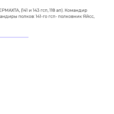
ХТА, (141 и 143 гсп, 118 ап). Командир
диры полков: 141-го гсп- полковник Яйсс,