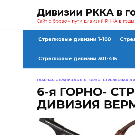
Перейти
Дивизии РККА в г
к
содержанию
Сайт о боевом пути дивизий РККА в год
Стрелковые дивизии 1-100
Стре
Стрелковые дивизии 301-415
ГЛАВНАЯ СТРАНИЦА
»
6-Я ГОРНО- СТРЕЛКОВАЯ Д
6-я ГОРНО- С
ДИВИЗИЯ ВЕР