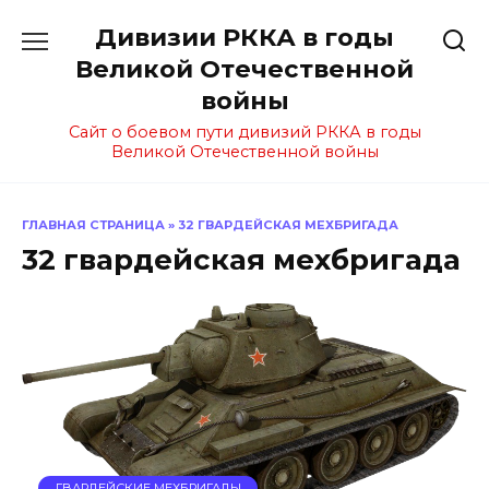
Перейти
Дивизии РККА в годы
к
содержанию
Великой Отечественной
войны
Сайт о боевом пути дивизий РККА в годы
Великой Отечественной войны
ГЛАВНАЯ СТРАНИЦА
»
32 ГВАРДЕЙСКАЯ МЕХБРИГАДА
32 гвардейская мехбригада
ГВАРДЕЙСКИЕ МЕХБРИГАДЫ