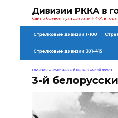
Перейти
Дивизии РККА в г
к
содержанию
Сайт о боевом пути дивизий РККА в год
Стрелковые дивизии 1-100
Стре
Стрелковые дивизии 301-415
ГЛАВНАЯ СТРАНИЦА
»
3-Й БЕЛОРУССКИЙ ФРОНТ
3-й белорусск