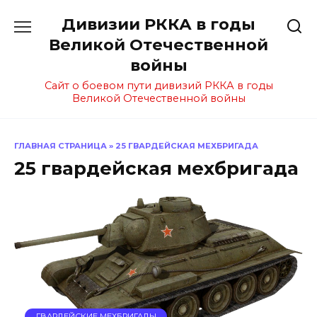
Перейти
Дивизии РККА в годы
к
содержанию
Великой Отечественной
войны
Сайт о боевом пути дивизий РККА в годы
Великой Отечественной войны
ГЛАВНАЯ СТРАНИЦА
»
25 ГВАРДЕЙСКАЯ МЕХБРИГАДА
25 гвардейская мехбригада
ГВАРДЕЙСКИЕ МЕХБРИГАДЫ