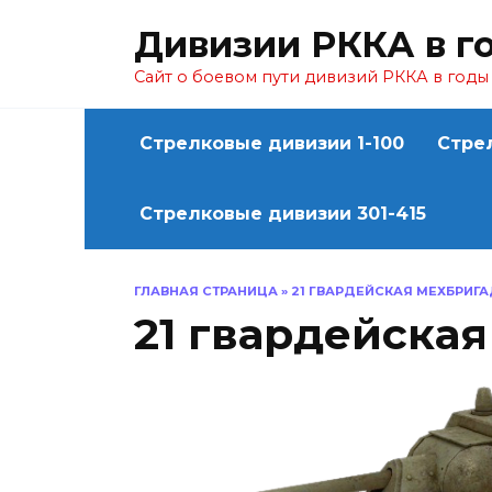
Перейти
Дивизии РККА в г
к
содержанию
Сайт о боевом пути дивизий РККА в год
Стрелковые дивизии 1-100
Стре
Стрелковые дивизии 301-415
ГЛАВНАЯ СТРАНИЦА
»
21 ГВАРДЕЙСКАЯ МЕХБРИГ
21 гвардейска