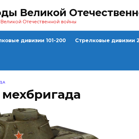
оды Великой Отечествен
ы Великой Отечественной войны
лковые дивизии 101-200
Стрелковые дивизии 2
АДА
я мехбригада