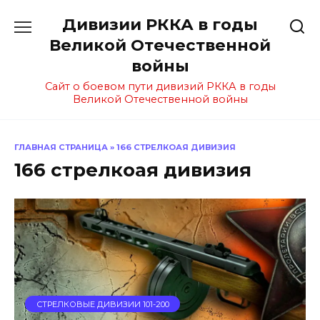
Перейти
Дивизии РККА в годы
к
содержанию
Великой Отечественной
войны
Сайт о боевом пути дивизий РККА в годы
Великой Отечественной войны
ГЛАВНАЯ СТРАНИЦА
»
166 СТРЕЛКОАЯ ДИВИЗИЯ
166 стрелкоая дивизия
СТРЕЛКОВЫЕ ДИВИЗИИ 101-200