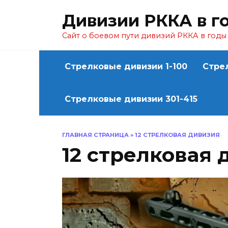
Перейти
Дивизии РККА в г
к
содержанию
Сайт о боевом пути дивизий РККА в год
Стрелковые дивизии 1-100
Стре
Стрелковые дивизии 301-415
ГЛАВНАЯ СТРАНИЦА
»
12 СТРЕЛКОВАЯ ДИВИЗИЯ
12 стрелковая 