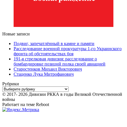
Новые записи
Подвиг, запечатлённый в камне и памяти
Расследование военной прокуратуры 1-го Украинского
фронта об обстоятельствах боя
191-я стрелковая дивизия: расследование о
бомбардировке позиций полка своей авиацией
Старостенков Михаил Викторович
Стаценко Лука Митрофанович
Рубрики
Рубрики
© 2017- 2026 Дивизии РККА в годы Великой Отечественной
войны
Работает на теме
Reboot