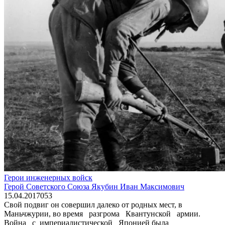
Герои инженерных войск
Герой Советского Союза Якубин Иван Максимович
15.04.2017
0
53
Свой подвиг он совершил далеко от родных мест, в
Маньчжурии, во вре­мя разгрома Квантунской армии.
Война с империалистической Япо­нией была