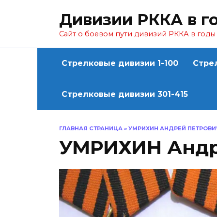
Перейти
Дивизии РККА в г
к
содержанию
Сайт о боевом пути дивизий РККА в год
Стрелковые дивизии 1-100
Стре
Стрелковые дивизии 301-415
ГЛАВНАЯ СТРАНИЦА
»
УМРИХИН АНДРЕЙ ПЕТРОВИ
УМРИХИН Андр