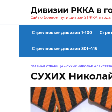
Перейти
Дивизии РККА в г
к
содержанию
Сайт о боевом пути дивизий РККА в год
Стрелковые дивизии 1-100
Стре
Стрелковые дивизии 301-415
ГЛАВНАЯ СТРАНИЦА
»
СУХИХ НИКОЛАЙ АЛЕКСЕЕВ
СУХИХ Никола