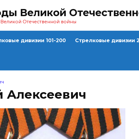
оды Великой Отечествен
ы Великой Отечественной войны
лковые дивизии 101-200
Стрелковые дивизии 2
ИЧ
й Алексеевич