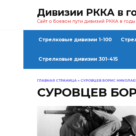
Перейти
Дивизии РККА в г
к
содержанию
Сайт о боевом пути дивизий РККА в год
Стрелковые дивизии 1-100
Стре
Стрелковые дивизии 301-415
ГЛАВНАЯ СТРАНИЦА
»
СУРОВЦЕВ БОРИС НИКОЛАЕ
СУРОВЦЕВ БО