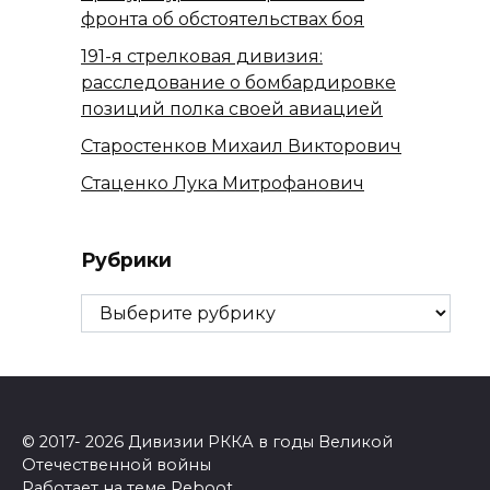
фронта об обстоятельствах боя
191-я стрелковая дивизия:
расследование о бомбардировке
позиций полка своей авиацией
Старостенков Михаил Викторович
Стаценко Лука Митрофанович
Рубрики
Рубрики
© 2017- 2026 Дивизии РККА в годы Великой
Отечественной войны
Работает на теме
Reboot