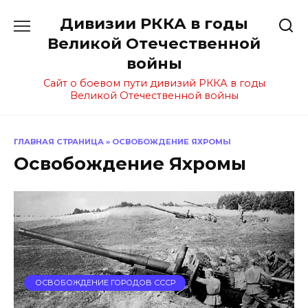
Перейти
Дивизии РККА в годы
к
содержанию
Великой Отечественной
войны
Сайт о боевом пути дивизий РККА в годы
Великой Отечественной войны
ГЛАВНАЯ СТРАНИЦА
»
ОСВОБОЖДЕНИЕ ЯХРОМЫ
Освобождение Яхромы
ОСВОБОЖДЕНИЕ ГОРОДОВ СССР