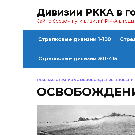
Перейти
Дивизии РККА в г
к
содержанию
Сайт о боевом пути дивизий РККА в год
Стрелковые дивизии 1-100
Стре
Стрелковые дивизии 301-415
ГЛАВНАЯ СТРАНИЦА
»
ОСВОБОЖДЕНИЕ ПЛОЕШТИ
ОСВОБОЖДЕН