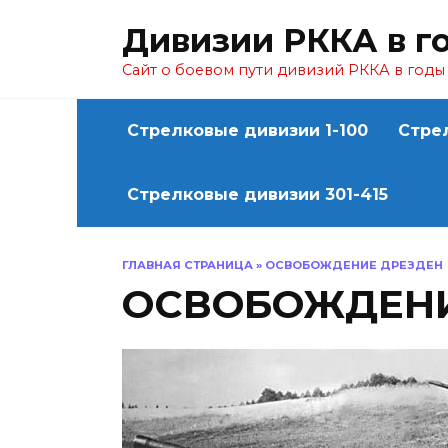
Перейти
Дивизии РККА в г
к
содержанию
Сайт о боевом пути дивизий РККА в год
Стрелковые дивизии 1-100
Стре
Стрелковые дивизии 301-415
ГЛАВНАЯ СТРАНИЦА
»
ОСВОБОЖДЕНИЕ ДРЕЗДЕН
ОСВОБОЖДЕНИ