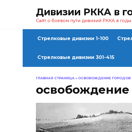
Перейти
Дивизии РККА в г
к
содержанию
Сайт о боевом пути дивизий РККА в год
Стрелковые дивизии 1-100
Стре
Стрелковые дивизии 301-415
ГЛАВНАЯ СТРАНИЦА
»
ОСВОБОЖДЕНИЕ ГОРОДОВ
освобождение