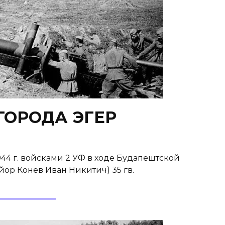
ОРОДА ЭГЕР
44 г. войсками 2 УФ в ходе Будапештской
айор Конев Иван Никитич) 35 гв.