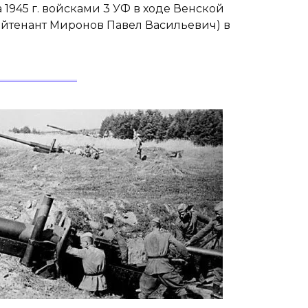
945 г. войсками 3 УФ в ходе Венской
л-лейтенант Миронов Павел Васильевич) в