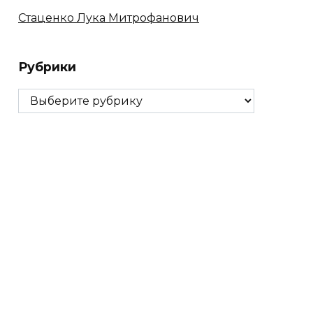
Стаценко Лука Митрофанович
Рубрики
Рубрики