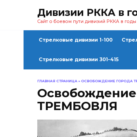
Перейти
Дивизии РККА в г
к
содержанию
Сайт о боевом пути дивизий РККА в год
Стрелковые дивизии 1-100
Стре
Стрелковые дивизии 301-415
ГЛАВНАЯ СТРАНИЦА
»
ОСВОБОЖДЕНИЕ ГОРОДА Т
Освобождение
ТРЕМБОВЛЯ