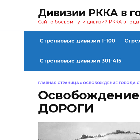
Перейти
Дивизии РККА в г
к
содержанию
Сайт о боевом пути дивизий РККА в год
Стрелковые дивизии 1-100
Стре
Стрелковые дивизии 301-415
ГЛАВНАЯ СТРАНИЦА
»
ОСВОБОЖДЕНИЕ ГОРОДА С
Освобождение
ДОРОГИ