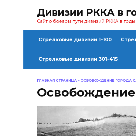
Перейти
Дивизии РККА в г
к
содержанию
Сайт о боевом пути дивизий РККА в год
Стрелковые дивизии 1-100
Стре
Стрелковые дивизии 301-415
ГЛАВНАЯ СТРАНИЦА
»
ОСВОБОЖДЕНИЕ ГОРОДА С
Освобождение