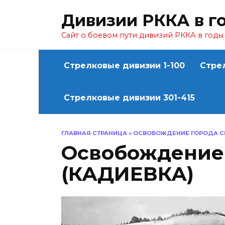
Перейти
Дивизии РККА в г
к
содержанию
Сайт о боевом пути дивизий РККА в год
Стрелковые дивизии 1-100
Стре
Стрелковые дивизии 301-415
ГЛАВНАЯ СТРАНИЦА
»
ОСВОБОЖДЕНИЕ ГОРОДА СЕ
Освобождение
(КАДИЕВКА)