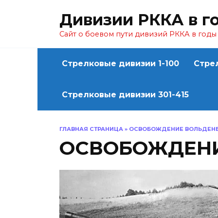
Перейти
Дивизии РККА в г
к
содержанию
Сайт о боевом пути дивизий РККА в год
Стрелковые дивизии 1-100
Стре
Стрелковые дивизии 301-415
ГЛАВНАЯ СТРАНИЦА
»
ОСВОБОЖДЕНИЕ ВОЛЬДЕНБ
ОСВОБОЖДЕНИ