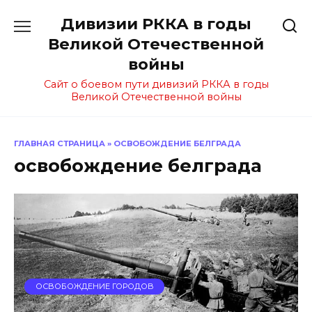
Перейти
Дивизии РККА в годы
к
содержанию
Великой Отечественной
войны
Сайт о боевом пути дивизий РККА в годы
Великой Отечественной войны
ГЛАВНАЯ СТРАНИЦА
»
ОСВОБОЖДЕНИЕ БЕЛГРАДА
освобождение белграда
ОСВОБОЖДЕНИЕ ГОРОДОВ