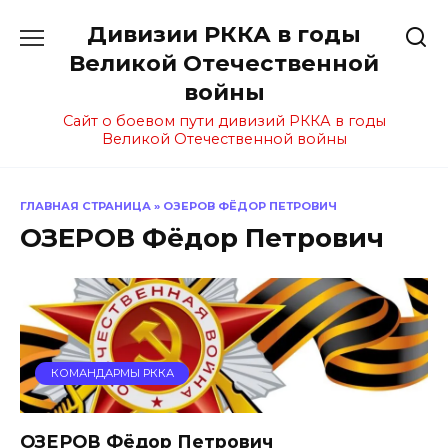
Перейти
Дивизии РККА в годы
к
содержанию
Великой Отечественной
войны
Сайт о боевом пути дивизий РККА в годы
Великой Отечественной войны
ГЛАВНАЯ СТРАНИЦА
»
ОЗЕРОВ ФЁДОР ПЕТРОВИЧ
ОЗЕРОВ Фёдор Петрович
КОМАНДАРМЫ РККА
ОЗЕРОВ Фёдор Петрович