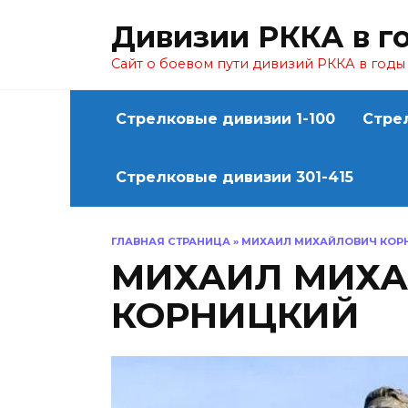
Перейти
Дивизии РККА в г
к
содержанию
Сайт о боевом пути дивизий РККА в год
Стрелковые дивизии 1-100
Стре
Стрелковые дивизии 301-415
ГЛАВНАЯ СТРАНИЦА
»
МИХАИЛ МИХАЙЛОВИЧ КОР
МИХАИЛ МИХ
КОРНИЦКИЙ