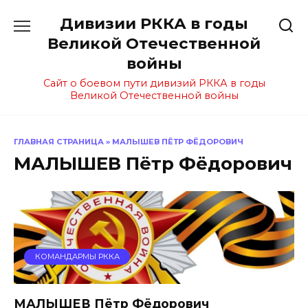
Перейти
Дивизии РККА в годы
к
содержанию
Великой Отечественной
войны
Сайт о боевом пути дивизий РККА в годы
Великой Отечественной войны
ГЛАВНАЯ СТРАНИЦА
»
МАЛЫШЕВ ПЁТР ФЁДОРОВИЧ
МАЛЫШЕВ Пётр Фёдорович
КОМАНДАРМЫ РККА
МАЛЫШЕВ Пётр Фёдорович