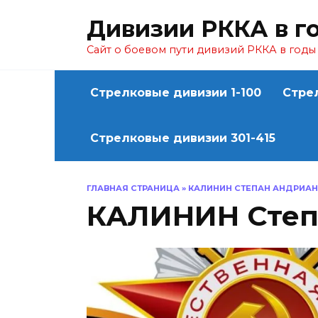
Перейти
Дивизии РККА в г
к
содержанию
Сайт о боевом пути дивизий РККА в год
Стрелковые дивизии 1-100
Стре
Стрелковые дивизии 301-415
ГЛАВНАЯ СТРАНИЦА
»
КАЛИНИН СТЕПАН АНДРИА
КАЛИНИН Степ