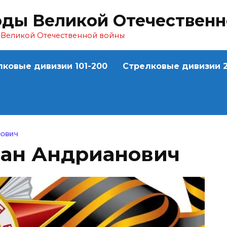
оды Великой Отечествен
ы Великой Отечественной войны
лковые дивизии 101-200
Стрелковые дивизии 2
НОВИЧ
ан Андрианович