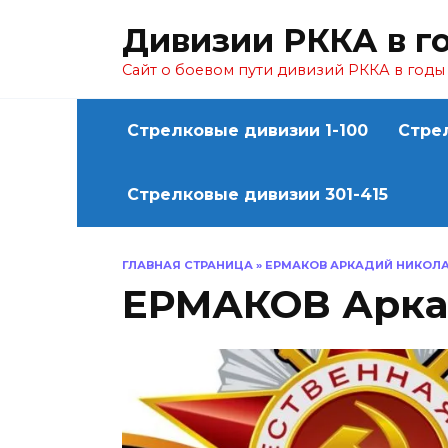
Перейти
Дивизии РККА в г
к
содержанию
Сайт о боевом пути дивизий РККА в год
Стрелковые дивизии 1-100
Стре
Стрелковые дивизии 301-415
ГЛАВНАЯ СТРАНИЦА
»
ЕРМАКОВ АРКАДИЙ НИКОЛ
ЕРМАКОВ Арка