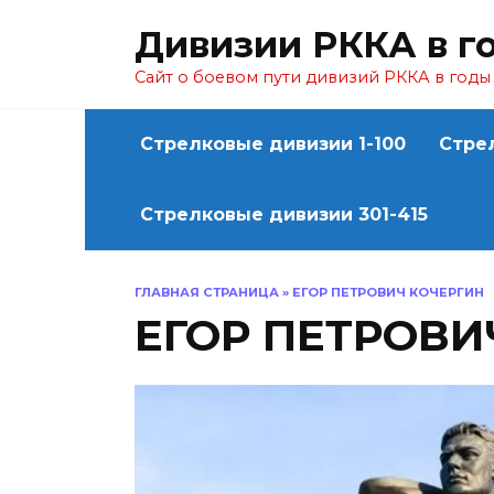
Перейти
Дивизии РККА в г
к
содержанию
Сайт о боевом пути дивизий РККА в год
Стрелковые дивизии 1-100
Стре
Стрелковые дивизии 301-415
ГЛАВНАЯ СТРАНИЦА
»
ЕГОР ПЕТРОВИЧ КОЧЕРГИН
ЕГОР ПЕТРОВИ