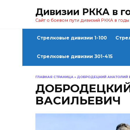
Перейти
Дивизии РККА в г
к
содержанию
Сайт о боевом пути дивизий РККА в год
Стрелковые дивизии 1-100
Стре
Стрелковые дивизии 301-415
ГЛАВНАЯ СТРАНИЦА
»
ДОБРОДЕЦКИЙ АНАТОЛИЙ 
ДОБРОДЕЦКИЙ
ВАСИЛЬЕВИЧ