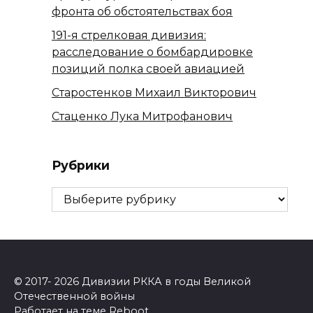
фронта об обстоятельствах боя
191-я стрелковая дивизия:
расследование о бомбардировке
позиций полка своей авиацией
Старостенков Михаил Викторович
Стаценко Лука Митрофанович
Рубрики
Рубрики
© 2017- 2026 Дивизии РККА в годы Великой
Отечественной войны
Работает на теме
Reboot