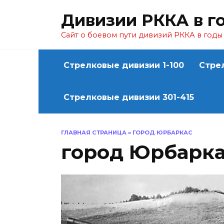
Перейти
Дивизии РККА в г
к
содержанию
Сайт о боевом пути дивизий РККА в год
Стрелковые дивизии 1-100
Стре
Стрелковые дивизии 301-415
ГЛАВНАЯ СТРАНИЦА
»
ГОРОД ЮРБАРКАС
город Юрбарк