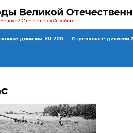
оды Великой Отечествен
ы Великой Отечественной войны
лковые дивизии 101-200
Стрелковые дивизии 2
ас