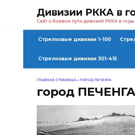
Перейти
Дивизии РККА в г
к
содержанию
Сайт о боевом пути дивизий РККА в год
Стрелковые дивизии 1-100
Стре
Стрелковые дивизии 301-415
ГЛАВНАЯ СТРАНИЦА
»
ГОРОД ПЕЧЕНГА
город ПЕЧЕНГ