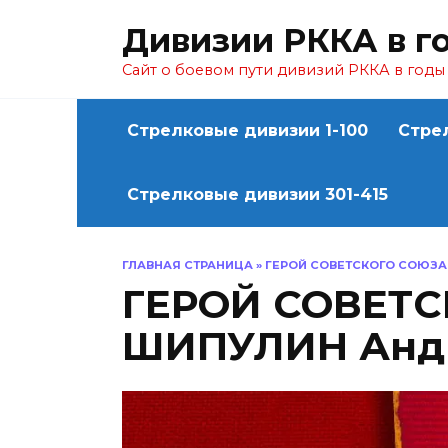
Перейти
Дивизии РККА в г
к
содержанию
Сайт о боевом пути дивизий РККА в год
Стрелковые дивизии 1-100
Стре
Стрелковые дивизии 301-415
ГЛАВНАЯ СТРАНИЦА
»
ГЕРОЙ СОВЕТСКОГО СОЮЗА
ГЕРОЙ СОВЕТ
ШИПУЛИН Анд