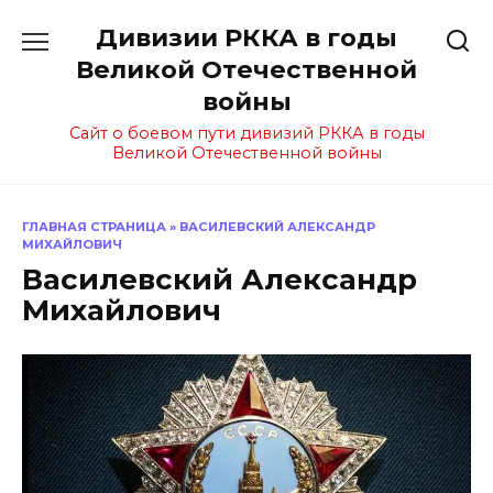
Перейти
Дивизии РККА в годы
к
содержанию
Великой Отечественной
войны
Сайт о боевом пути дивизий РККА в годы
Великой Отечественной войны
ГЛАВНАЯ СТРАНИЦА
»
ВАСИЛЕВСКИЙ АЛЕКСАНДР
МИХАЙЛОВИЧ
Василевский Александр
Михайлович