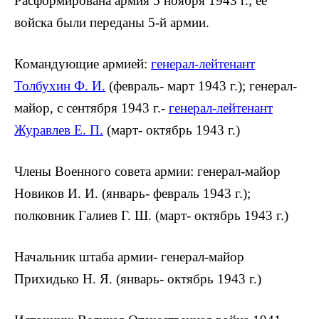
Расформирована армия 5 ноября 1943 г.; ее
войска были переданы 5-й ар­мии.
Командующие армией:
генерал-лей­тенант
Толбухин Ф. И.
(февраль- март 1943 г.); генерал-
майор, с сентября 1943 г.-
генерал-лейтенант
Журав­лев Е. П.
(март- октябрь 1943 г.)
Члены Военного совета армии: гене­рал-майор
Новиков И. И. (январь- фев­раль 1943 г.);
полковник Галиев Г. Ш. (март- октябрь 1943 г.)
Начальник штаба армии- генерал-майор
Прихидько Н. Я. (январь- ок­тябрь 1943 г.)