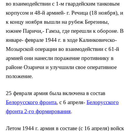
во взаимодействии с 1-м гвардейским танко­вым
корпусом и 48-й армией- г. Речица (18 ноября), и
к концу ноября вышли на рубеж Березины,
южнее Паричи,- Гамза, где перешли к обороне. В
январе- феврале 1944 г. в ходе Калинковичско-
Мозырской операции во взаимодействии с 61-й
армией они нанесли поражение противнику в
райо­не Озаричи и улучшили свое оператив­ное
положение.
25 февраля армия была включена в состав
Белорусского фронта
, с 6 апре­ля-
Белорусского
фронта 2-го форми­рования
.
Летом 1944 г. армия в составе (с 16 ап­реля) войск