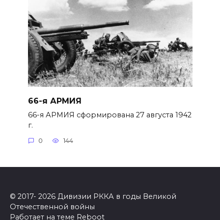
66-я АРМИЯ
66-я АРМИЯ сформирована 27 авгу­ста 1942
г.
0
144
© 2017- 2026 Дивизии РККА в годы Великой
Отечественной войны
Работает на теме
Reboot