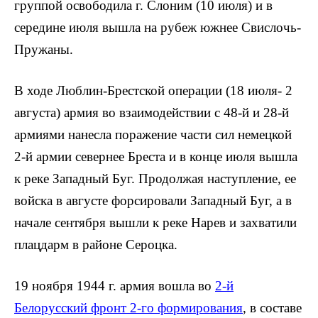
группой осво­бодила г. Слоним (10 июля) и в
середи­не июля вышла на рубеж южнее Свислочь-
Пружаны.
В ходе Люблин-Брестской операции (18 июля- 2
августа) армия во взаимодействии с 48-й и 28-й
армиями нанесла поражение части сил немецкой
2-й ар­мии севернее Бреста и в конце июля вышла
к реке Западный Буг. Продолжая наступление, ее
войска в августе форси­ровали Западный Буг, а в
начале сентяб­ря вышли к реке Нарев и захватили
плац­дарм в районе Сероцка.
19 ноября 1944 г. армия вошла во
2-й
Белорусский фронт 2-го формирования
, в составе