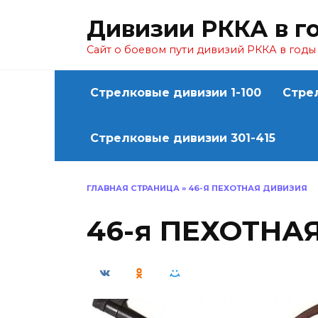
Перейти
Дивизии РККА в г
к
содержанию
Сайт о боевом пути дивизий РККА в год
Стрелковые дивизии 1-100
Стре
Стрелковые дивизии 301-415
ГЛАВНАЯ СТРАНИЦА
»
46-Я ПЕХОТНАЯ ДИВИЗИЯ
46-я ПЕХОТНА