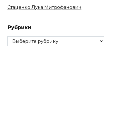
Стаценко Лука Митрофанович
Рубрики
Рубрики