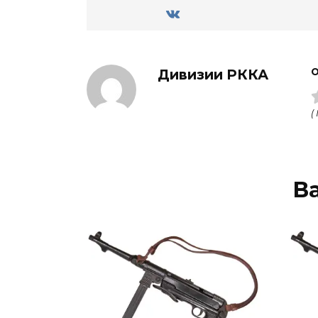
Дивизии РККА
О
(
В