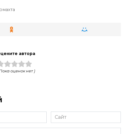
рмахта
цените автора
 Пока оценок нет )
й
Сайт