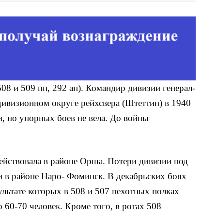
 508 и 509 пп, 292 ап). Командир дивизии генерал-
дивизионном округе рейхсвера (Штеттин) в 1940
и, но упорных боев не вела. До войны
ействовала в районе Орша. Потери дивизии под
и в районе Наро- Фоминск. В декабрьских боях
ультате которых в 508 и 507 пехотных полках
о 60-70 человек. Кроме того, в ротах 508