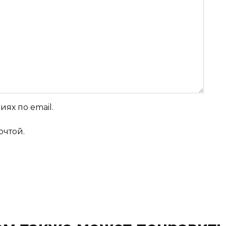
ях по email.
очтой.