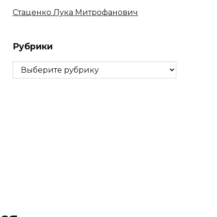
Стаценко Лука Митрофанович
Рубрики
Рубрики