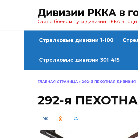
Перейти
Дивизии РККА в г
к
содержанию
Сайт о боевом пути дивизий РККА в год
Стрелковые дивизии 1-100
Стре
Стрелковые дивизии 301-415
ГЛАВНАЯ СТРАНИЦА
»
292-Я ПЕХОТНАЯ ДИВИЗИЯ
292-я ПЕХОТН