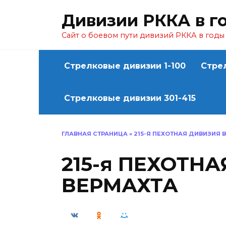
Перейти
Дивизии РККА в г
к
содержанию
Сайт о боевом пути дивизий РККА в год
Стрелковые дивизии 1-100
Стре
Стрелковые дивизии 301-415
ГЛАВНАЯ СТРАНИЦА
»
215-Я ПЕХОТНАЯ ДИВИЗИЯ 
215-я ПЕХОТН
ВЕРМАХТА