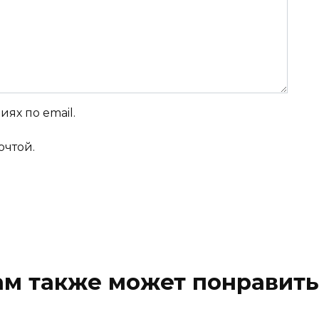
ях по email.
очтой.
ам также может понравить