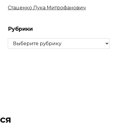
Стаценко Лука Митрофанович
Рубрики
Рубрики
ся