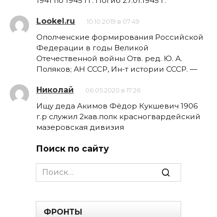
1941 по 1945 гг. Погиб 27.01.1945 г.
Lookel.ru
10.10.2019 в 07:49
Ополченские формирования Российской
Федерации в годы Великой
Отечественной войны Отв. ред. Ю. А.
Поляков; АН СССР, Ин-т истории СССР. —
Николай
06.05.2020 в 17:26
Ищу деда Акимов Фёдор Кукшевич 1906
г.р служил 2кав.полк красногвардейский
мазеровская дивизия
Поиск по сайту
Search
for:
ФРОНТЫ