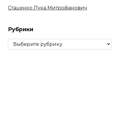
Стаценко Лука Митрофанович
Рубрики
Рубрики