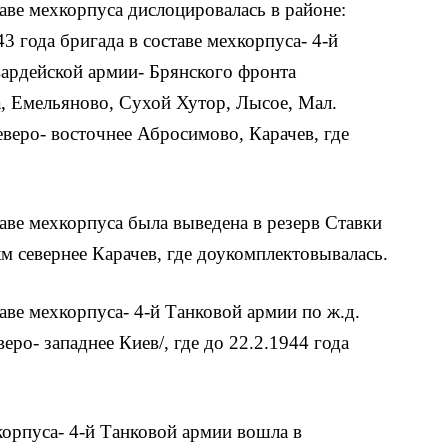
таве мехкорпуса дислоцировалась в районе:
3 года бригада в составе мехкорпуса- 4-й
вардейской армии- Брянского фронта
а, Емельяново, Сухой Хутор, Лысое, Мал.
еверо- восточнее Абросимово, Карачев, где
таве мехкорпуса была выведена в резерв Ставки
км севернее Карачев, где доукомплектовывалась.
таве мехкорпуса- 4-й Танковой армии по ж.д.
еро- западнее Киев/, где до 22.2.1944 года
хкорпуса- 4-й Танковой армии вошла в