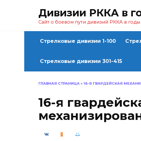
Перейти
Дивизии РККА в г
к
содержанию
Сайт о боевом пути дивизий РККА в год
Стрелковые дивизии 1-100
Стре
Стрелковые дивизии 301-415
ГЛАВНАЯ СТРАНИЦА
»
16-Я ГВАРДЕЙСКАЯ МЕХАН
16-я гвардейск
механизирован