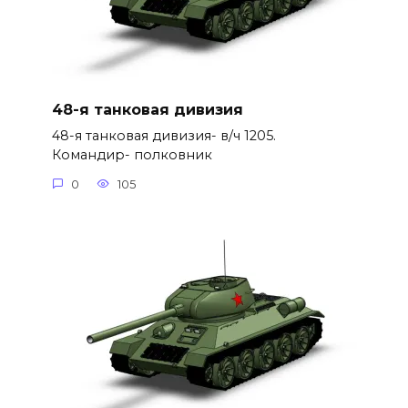
48-я танковая дивизия
48-я танковая дивизия- в/ч 1205.
Командир- полковник
0
105