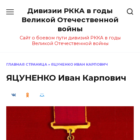
Перейти
Дивизии РККА в годы
к
содержанию
Великой Отечественной
войны
Сайт о боевом пути дивизий РККА в годы
Великой Отечественной войны
ГЛАВНАЯ СТРАНИЦА
»
ЯЦУНЕНКО ИВАН КАРПОВИЧ
ЯЦУНЕНКО Иван Карпович