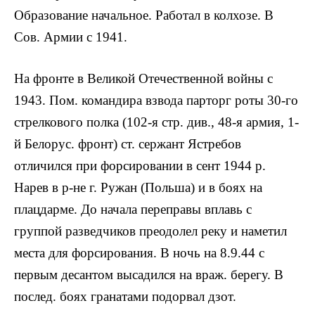
Образование на­чальное. Работал в колхозе. В
Сов. Ар­мии с 1941.
На фронте в Великой Отечественной войны с
1943. Пом. командира взвода парторг роты 30-го
стрелкового полка (102-я стр. див., 48-я армия, 1-
й Белорус. фронт) ст. сержант Ястребов
отличился при форсировании в сент 1944 р.
Нарев в р-не г. Ружан (Польша) и в боях на
плацдарме. До начала пе­реправы вплавь с
группой разведчиков преодолел реку и наметил
места для фор­сирования. В ночь на 8.9.44 с
первым де­сантом высадился на враж. берегу. В
послед. боях гранатами подорвал дзот.