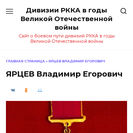
Перейти
Дивизии РККА в годы
к
содержанию
Великой Отечественной
войны
Сайт о боевом пути дивизий РККА в годы
Великой Отечественной войны
ГЛАВНАЯ СТРАНИЦА
»
ЯРЦЕВ ВЛАДИМИР ЕГОРОВИЧ
ЯРЦЕВ Владимир Егорович